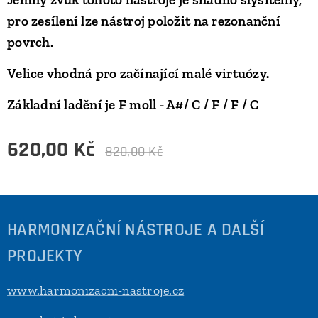
pro zesílení lze nástroj položit na rezonanční
povrch.
Velice vhodná pro začínající malé virtuózy.
Základní ladění je F moll - A#/ C / F / F / C
620,00
Kč
820,00
Kč
HARMONIZAČNÍ NÁSTROJE A DALŠÍ
PROJEKTY
www.harmonizacni-nastroje.cz