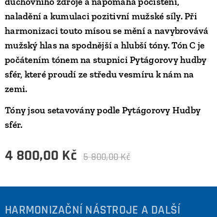
duchovního zdroje a napomáhá počištění,
naladění a kumulaci pozitivní mužské síly. Při
harmonizaci touto mísou se mění a navybrovává
mužský hlas na spodnější a hlubší tóny. Tón C je
počátením tónem na stupnici Pytágorovy hudby
sfér, které proudí ze středu vesmíru k nám na
zemi.
Tóny jsou setavovány podle Pytágorovy Hudby
sfér.
4 800,00
Kč
5 800,00
Kč
HARMONIZAČNÍ NÁSTROJE A DALŠÍ