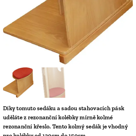
Díky tomuto sedáku a sadou stahovacích pásk
uděláte z rezonanční kolébky mírně kolmé
rezonanční křeslo. Tento kolmý sedák je vhodný
pro kolébky od 130cm do 150cm.